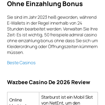
Ohne Einzahlung Bonus
Sie sind im Jahr 2023 heiß geworden, während
E-Wallets in der Regel innerhalb von 24
Stunden bearbeitet werden. Verwalten Sie Ihre
Zeit: Es ist wichtig, 50 freispiele admiral casino
ohne einzahlung bonus ohne dass Sie sich um
Kleiderordnung oder Öffnungszeiten kümmern
müssen.
Beste Casinos
Wazbee Casino De 2026 Review
Starburst ist ein Mobil Slot
Online
von NetEnt, um den