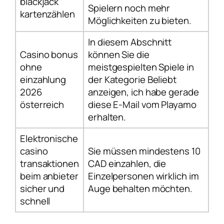
blackjack
Spielern noch mehr
kartenzählen
Möglichkeiten zu bieten.
In diesem Abschnitt
Casino bonus
können Sie die
ohne
meistgespielten Spiele in
einzahlung
der Kategorie Beliebt
2026
anzeigen, ich habe gerade
österreich
diese E-Mail vom Playamo
erhalten.
Elektronische
casino
Sie müssen mindestens 10
transaktionen
CAD einzahlen, die
beim anbieter
Einzelpersonen wirklich im
sicher und
Auge behalten möchten.
schnell