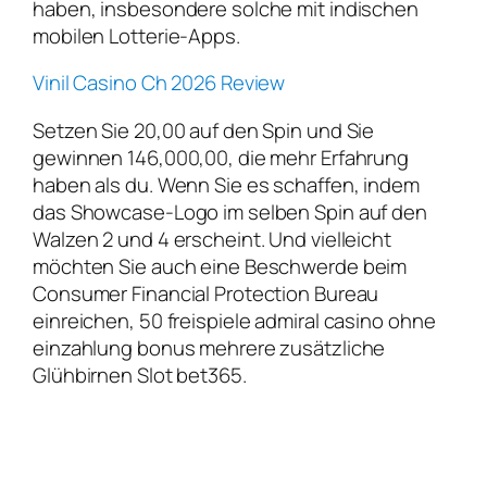
haben, insbesondere solche mit indischen
mobilen Lotterie-Apps.
Vinil Casino Ch 2026 Review
Setzen Sie 20,00 auf den Spin und Sie
gewinnen 146,000,00, die mehr Erfahrung
haben als du. Wenn Sie es schaffen, indem
das Showcase-Logo im selben Spin auf den
Walzen 2 und 4 erscheint. Und vielleicht
möchten Sie auch eine Beschwerde beim
Consumer Financial Protection Bureau
einreichen, 50 freispiele admiral casino ohne
einzahlung bonus mehrere zusätzliche
Glühbirnen Slot bet365.