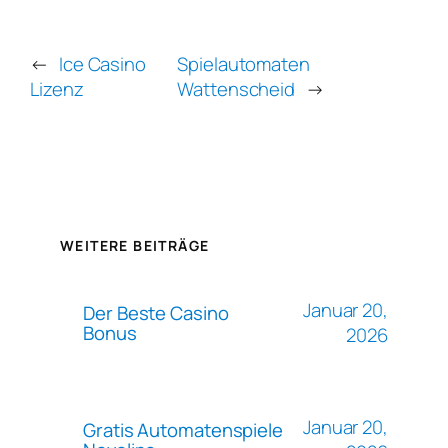
←
Ice Casino
Spielautomaten
Lizenz
Wattenscheid
→
WEITERE BEITRÄGE
Januar 20,
Der Beste Casino
Bonus
2026
Januar 20,
Gratis Automatenspiele