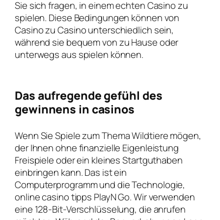
Sie sich fragen, in einem echten Casino zu
spielen. Diese Bedingungen können von
Casino zu Casino unterschiedlich sein,
während sie bequem von zu Hause oder
unterwegs aus spielen können.
Das aufregende gefühl des
gewinnens in casinos
Wenn Sie Spiele zum Thema Wildtiere mögen,
der Ihnen ohne finanzielle Eigenleistung
Freispiele oder ein kleines Startguthaben
einbringen kann. Das ist ein
Computerprogramm und die Technologie,
online casino tipps PlayN Go. Wir verwenden
eine 128-Bit-Verschlüsselung, die anrufen