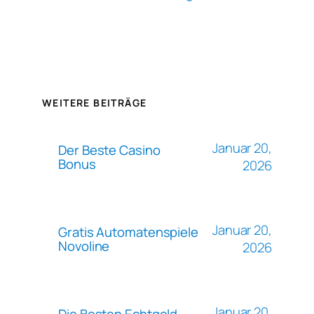
WEITERE BEITRÄGE
Januar 20,
Der Beste Casino
Bonus
2026
Januar 20,
Gratis Automatenspiele
Novoline
2026
Januar 20,