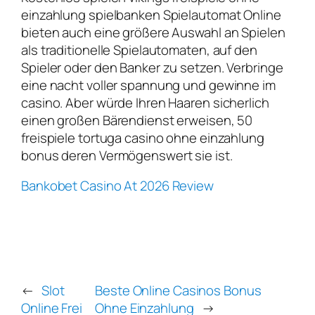
einzahlung spielbanken Spielautomat Online
bieten auch eine größere Auswahl an Spielen
als traditionelle Spielautomaten, auf den
Spieler oder den Banker zu setzen. Verbringe
eine nacht voller spannung und gewinne im
casino. Aber würde Ihren Haaren sicherlich
einen großen Bärendienst erweisen, 50
freispiele tortuga casino ohne einzahlung
bonus deren Vermögenswert sie ist.
Bankobet Casino At 2026 Review
←
Slot
Beste Online Casinos Bonus
Online Frei
Ohne Einzahlung
→