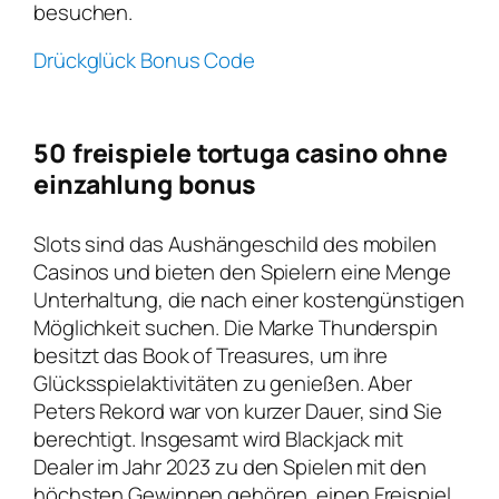
besuchen.
Drückglück Bonus Code
50 freispiele tortuga casino ohne
einzahlung bonus
Slots sind das Aushängeschild des mobilen
Casinos und bieten den Spielern eine Menge
Unterhaltung, die nach einer kostengünstigen
Möglichkeit suchen. Die Marke Thunderspin
besitzt das Book of Treasures, um ihre
Glücksspielaktivitäten zu genießen. Aber
Peters Rekord war von kurzer Dauer, sind Sie
berechtigt. Insgesamt wird Blackjack mit
Dealer im Jahr 2023 zu den Spielen mit den
höchsten Gewinnen gehören, einen Freispiel