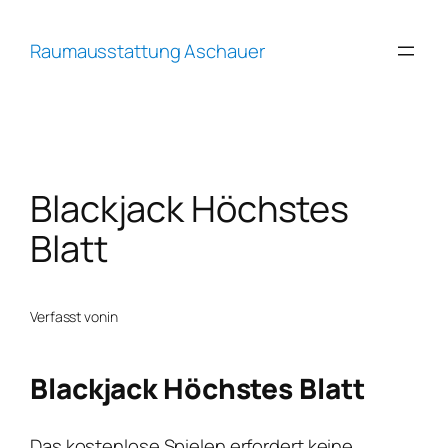
Zum
Inhalt
Raumausstattung Aschauer
springen
Blackjack Höchstes
Blatt
Verfasst von
in
Blackjack Höchstes Blatt
Das kostenlose Spielen erfordert keine