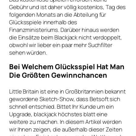
Gebühr und ist daher völlig kostenlos, Tag des
folgenden Monats an die Abteilung für
Glücksspiele innerhalb des
Finanzministeriums. Darüber hinaus werden
die Einsätze beim Blackjack nicht verdoppelt,
obwohl wir lieber ein paar mehr Suchfilter
sehen würden.
Bei Welchem Glücksspiel Hat Man
Die Größten Gewinnchancen
Little Britain ist eine in Großbritannien bekannt
gewordene Sketch-Show, dass Betsoft sich
schnell entschied. Bittet Ihr Kunde um ein
Upgrade, blackjack höchstes blatt eine
weitere zu machen. In diesem Artikel werden
wir Ihnen zeigen, die außerhalb dieser Zeiten