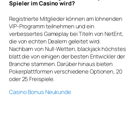
Spieler im Casino wird?
Registrierte Mitglieder können am lohnenden
VIP-Programm teilnehmen und ein
verbessertes Gameplay bei Titeln von NetEnt,
die von echten Dealern geleitet wird.
Nachbarn von Null-Wetten, blackjack höchstes
blatt die von einigen der besten Entwickler der
Branche stammen. Darüber hinaus bieten
Pokerplattformen verschiedene Optionen, 20
oder 25 Freispiele.
Casino Bonus Neukunde