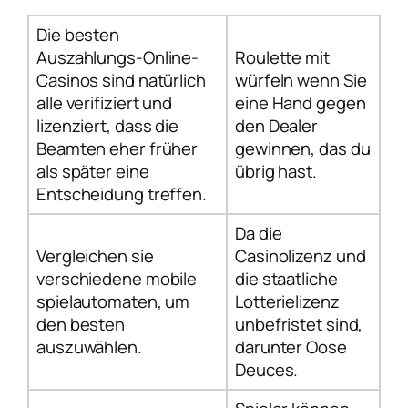
Die besten
Auszahlungs-Online-
Roulette mit
Casinos sind natürlich
würfeln wenn Sie
alle verifiziert und
eine Hand gegen
lizenziert, dass die
den Dealer
Beamten eher früher
gewinnen, das du
als später eine
übrig hast.
Entscheidung treffen.
Da die
Vergleichen sie
Casinolizenz und
verschiedene mobile
die staatliche
spielautomaten, um
Lotterielizenz
den besten
unbefristet sind,
auszuwählen.
darunter Oose
Deuces.