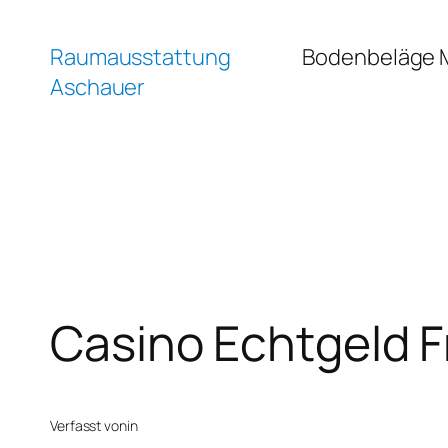
Zum
Inhalt
Raumausstattung
Bodenbeläge
springen
Aschauer
Casino Echtgeld F
Verfasst von
in