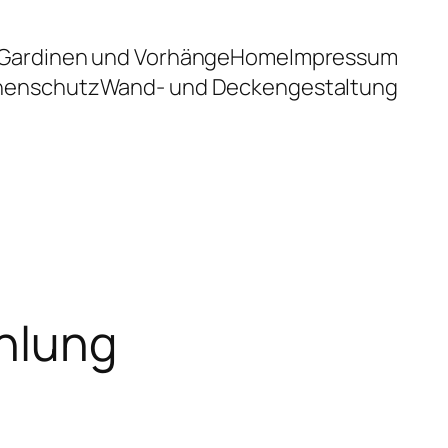
Gardinen und Vorhänge
Home
Impressum
nenschutz
Wand- und Deckengestaltung
ahlung