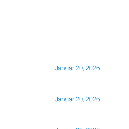
Januar 20, 2026
Januar 20, 2026