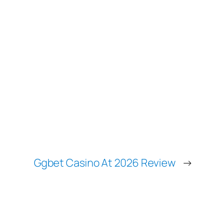
Ggbet Casino At 2026 Review
→