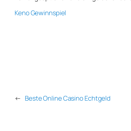
Keno Gewinnspiel
←
Beste Online Casino Echtgeld