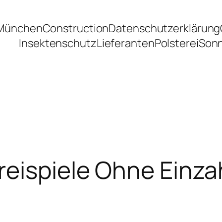
 München
Construction
Datenschutzerklärung
Insektenschutz
Lieferanten
Polsterei
Son
reispiele Ohne Einz