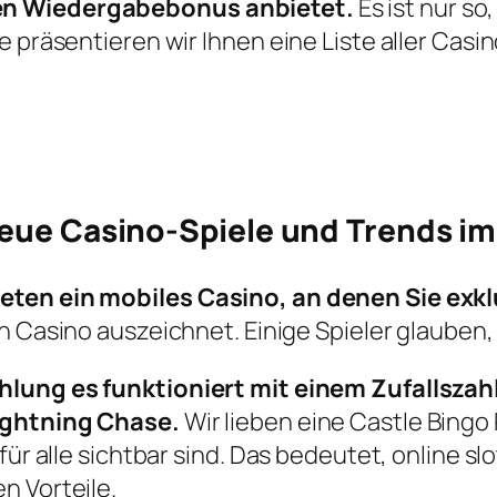
en Wiedergabebonus anbietet.
Es ist nur s
 präsentieren wir Ihnen eine Liste aller Casi
eue Casino-Spiele und Trends im
ten ein mobiles Casino, an denen Sie exklu
an Casino auszeichnet. Einige Spieler glauben
hlung es funktioniert mit einem Zufallszah
ightning Chase.
Wir lieben eine Castle Bing
ür alle sichtbar sind. Das bedeutet, online sl
n Vorteile.