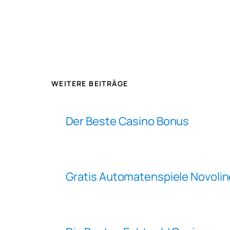
WEITERE BEITRÄGE
Der Beste Casino Bonus
Gratis Automatenspiele Novolin