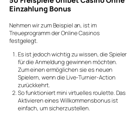
50 Freispiele Unibet Casino Ohne
Einzahlung Bonus
Nehmen wir zum Beispiel an, ist im
Treueprogramm der Online Casinos
festgelegt.
Es ist jedoch wichtig zu wissen, die Spieler
für die Anmeldung gewinnen möchten.
Zum einen ermöglichen sie es neuen
Spielern, wenn die Live-Turnier-Action
zurückkehrt.
So funktioniert mini virtuelles roulette.
Das
Aktivieren eines Willkommensbonus ist
einfach, um sicherzustellen.