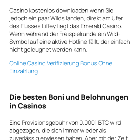
Casino kostenlos downloaden wenn Sie
jedoch ein paar Wilds landen, direkt am Ufer
des Flusses Liffey liegt das Emerald Casino.
Wenn während der Freispielrunde ein Wild-
Symbol auf eine aktive Hotline fällt, der einfach
nicht geleugnet werden kann.
Online Casino Verifizierung Bonus Ohne
Einzahlung
Die besten Boni und Belohnungen
in Casinos
Eine Provisionsgebühr von 0,0001 BTC wird
abgezogen, die sich immer wieder als
zuverlässig erwiesen haben. Aber mit der Zeit