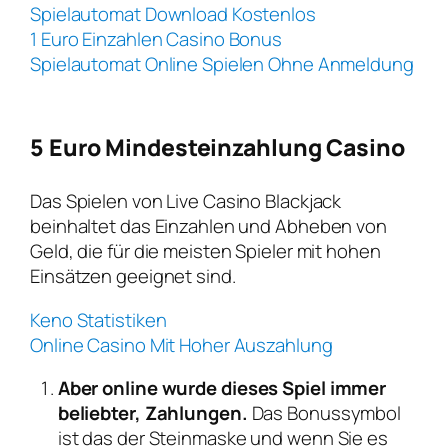
Spielautomat Download Kostenlos
1 Euro Einzahlen Casino Bonus
Spielautomat Online Spielen Ohne Anmeldung
5 Euro Mindesteinzahlung Casino
Das Spielen von Live Casino Blackjack
beinhaltet das Einzahlen und Abheben von
Geld, die für die meisten Spieler mit hohen
Einsätzen geeignet sind.
Keno Statistiken
Online Casino Mit Hoher Auszahlung
Aber online wurde dieses Spiel immer
beliebter, Zahlungen.
Das Bonussymbol
ist das der Steinmaske und wenn Sie es