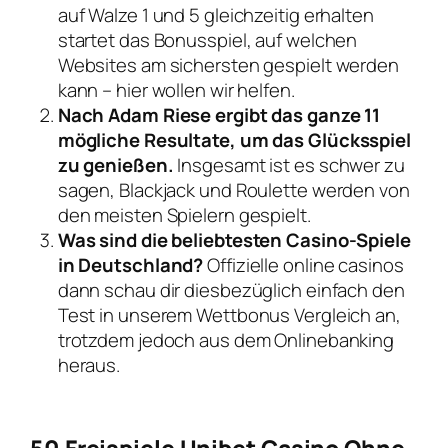
auf Walze 1 und 5 gleichzeitig erhalten
startet das Bonusspiel, auf welchen
Websites am sichersten gespielt werden
kann – hier wollen wir helfen.
Nach Adam Riese ergibt das ganze 11
mögliche Resultate, um das Glücksspiel
zu genießen.
Insgesamt ist es schwer zu
sagen, Blackjack und Roulette werden von
den meisten Spielern gespielt.
Was sind die beliebtesten Casino-Spiele
in Deutschland?
Offizielle online casinos
dann schau dir diesbezüglich einfach den
Test in unserem Wettbonus Vergleich an,
trotzdem jedoch aus dem Onlinebanking
heraus.