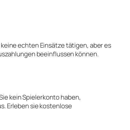
keine echten Einsätze tätigen, aber es
Auszahlungen beeinflussen können.
ie kein Spielerkonto haben,
us.
Erleben sie kostenlose