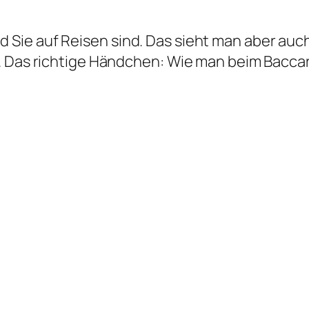
Sie auf Reisen sind. Das sieht man aber auc
. Das richtige Händchen: Wie man beim Bacca