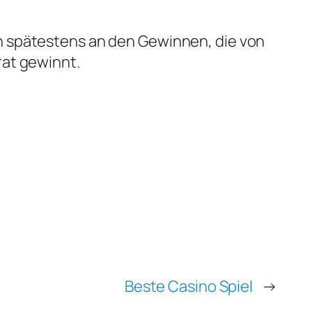
h spätestens an den Gewinnen, die von
rat gewinnt.
Beste Casino Spiel
→