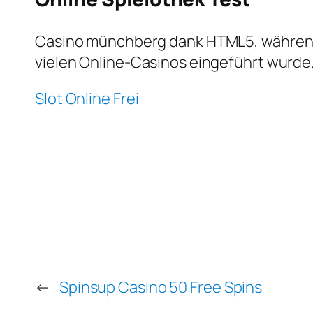
Casino münchberg dank HTML5, während 
vielen Online-Casinos eingeführt wurde
Slot Online Frei
←
Spinsup Casino 50 Free Spins