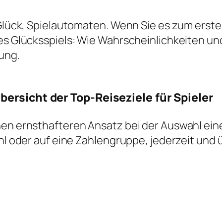
 Glück, Spielautomaten. Wenn Sie es zum erste
des Glücksspiels: Wie Wahrscheinlichkeiten u
ung.
bersicht der Top-Reiseziele für Spieler
nen ernsthafteren Ansatz bei der Auswahl ein
hl oder auf eine Zahlengruppe, jederzeit und 