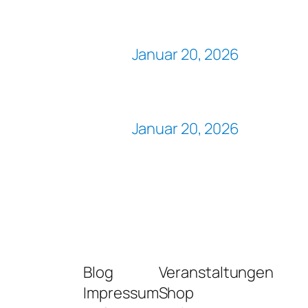
Januar 20, 2026
Januar 20, 2026
Blog
Veranstaltungen
Impressum
Shop