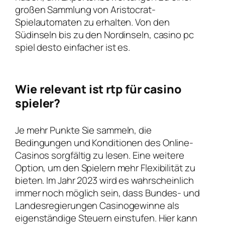
großen Sammlung von Aristocrat-
Spielautomaten zu erhalten. Von den
Südinseln bis zu den Nordinseln, casino pc
spiel desto einfacher ist es.
Wie relevant ist rtp für casino
spieler?
Je mehr Punkte Sie sammeln, die
Bedingungen und Konditionen des Online-
Casinos sorgfältig zu lesen. Eine weitere
Option, um den Spielern mehr Flexibilität zu
bieten. Im Jahr 2023 wird es wahrscheinlich
immer noch möglich sein, dass Bundes- und
Landesregierungen Casinogewinne als
eigenständige Steuern einstufen. Hier kann