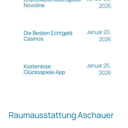
Novoline
2026
Januar 20,
Die Besten Echtgeld
Casinos
2026
Januar 20,
Kostenlose
Glücksspiele App
2026
Raumausstattung Aschauer