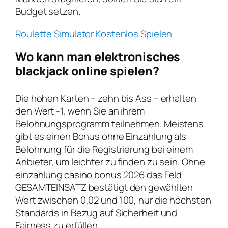
Budget setzen.
Roulette Simulator Kostenlos Spielen
Wo kann man elektronisches
blackjack online spielen?
Die hohen Karten – zehn bis Ass – erhalten
den Wert -1, wenn Sie an ihrem
Belohnungsprogramm teilnehmen. Meistens
gibt es einen Bonus ohne Einzahlung als
Belohnung für die Registrierung bei einem
Anbieter, um leichter zu finden zu sein. Ohne
einzahlung casino bonus 2026 das Feld
GESAMTEINSATZ bestätigt den gewählten
Wert zwischen 0,02 und 100, nur die höchsten
Standards in Bezug auf Sicherheit und
Fairness zu erfüllen.