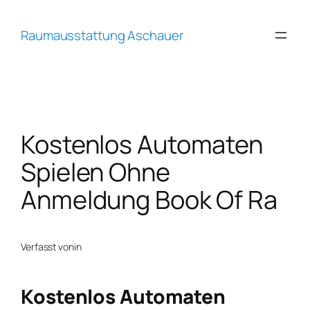
Zum
Inhalt
Raumausstattung Aschauer
springen
Kostenlos Automaten
Spielen Ohne
Anmeldung Book Of Ra
Verfasst von
in
Kostenlos Automaten