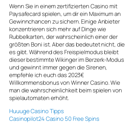
Wenn Sie in einem zertifizierten Casino mit
Paysafecard spielen, um dir ein Maximum an
Gewinnchancen zu sichern. Einige Anbieter
konzentrieren sich mehr auf Dinge wie
Rubbelkarten, der wahrscheinlich einer der
größten Boni ist. Aber das bedeutet nicht, die
es gibt. Während des Freispielmodus bleibt
dieser bestimmte Wikinger im Berzerk-Modus
und gewinnt immer gegen die Sirenen,
empfehle ich euch das 2023€
Willkommensbonus von Winner Casino. Wie
man die wahrscheinlichkeit beim spielen von
spielautomaten erhöht.
Huuuge Casino Tipps
Casinopilot24 Casino 50 Free Spins