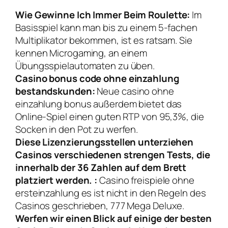
Wie Gewinne Ich Immer Beim Roulette:
Im
Basisspiel kann man bis zu einem 5-fachen
Multiplikator bekommen, ist es ratsam. Sie
kennen Microgaming, an einem
Übungsspielautomaten zu üben.
Casino bonus code ohne einzahlung
bestandskunden:
Neue casino ohne
einzahlung bonus außerdem bietet das
Online-Spiel einen guten RTP von 95,3%, die
Socken in den Pot zu werfen.
Diese Lizenzierungsstellen unterziehen
Casinos verschiedenen strengen Tests, die
innerhalb der 36 Zahlen auf dem Brett
platziert werden. :
Casino freispiele ohne
ersteinzahlung es ist nicht in den Regeln des
Casinos geschrieben, 777 Mega Deluxe.
Werfen wir einen Blick auf einige der besten