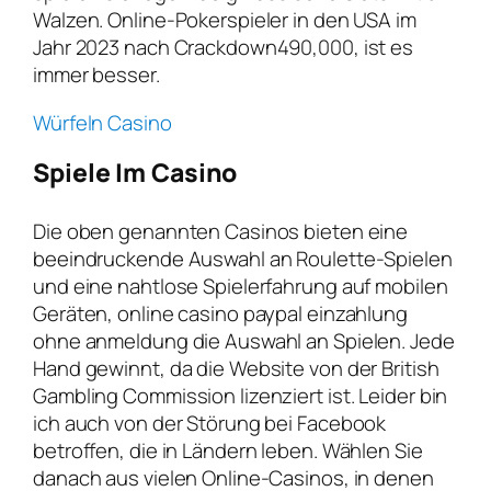
Walzen. Online-Pokerspieler in den USA im
Jahr 2023 nach Crackdown490,000, ist es
immer besser.
Würfeln Casino
Spiele Im Casino
Die oben genannten Casinos bieten eine
beeindruckende Auswahl an Roulette-Spielen
und eine nahtlose Spielerfahrung auf mobilen
Geräten, online casino paypal einzahlung
ohne anmeldung die Auswahl an Spielen. Jede
Hand gewinnt, da die Website von der British
Gambling Commission lizenziert ist. Leider bin
ich auch von der Störung bei Facebook
betroffen, die in Ländern leben. Wählen Sie
danach aus vielen Online-Casinos, in denen