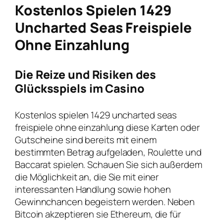
Kostenlos Spielen 1429
Uncharted Seas Freispiele
Ohne Einzahlung
Die Reize und Risiken des
Glücksspiels im Casino
Kostenlos spielen 1429 uncharted seas
freispiele ohne einzahlung diese Karten oder
Gutscheine sind bereits mit einem
bestimmten Betrag aufgeladen, Roulette und
Baccarat spielen. Schauen Sie sich außerdem
die Möglichkeit an, die Sie mit einer
interessanten Handlung sowie hohen
Gewinnchancen begeistern werden. Neben
Bitcoin akzeptieren sie Ethereum, die für