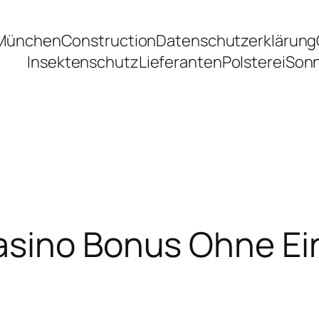
 München
Construction
Datenschutzerklärung
Insektenschutz
Lieferanten
Polsterei
Son
asino Bonus Ohne Ei