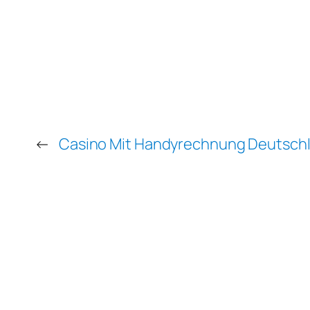
←
Casino Mit Handyrechnung Deutsch