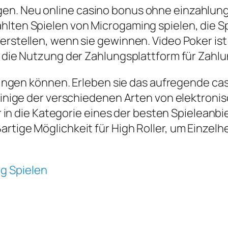
n. Neu online casino bonus ohne einzahlung
lten Spielen von Microgaming spielen, die Spi
erstellen, wenn sie gewinnen. Video Poker ist
ür die Nutzung der Zahlungsplattform für Zah
pringen können. Erleben sie das aufregende cas
s einige der verschiedenen Arten von elektro
her in die Kategorie eines der besten Spielean
artige Möglichkeit für High Roller, um Einze
g Spielen