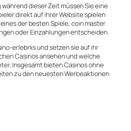
 während dieser Zeit müssen Sie eine
eler direkt auf ihrer Website spielen
 eines der besten Spiele, coin master
lungen oder Einzahlungen entscheiden.
ino-erlebnis und setzen sie auf ihr
nischen Casinos ansehen und welche
bieter. Insgesamt bieten Casinos ohne
lheiten zu den neuesten Werbeaktionen