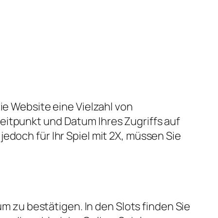
ie Website eine Vielzahl von
eitpunkt und Datum Ihres Zugriffs auf
edoch für Ihr Spiel mit 2X, müssen Sie
um zu bestätigen. In den Slots finden Sie