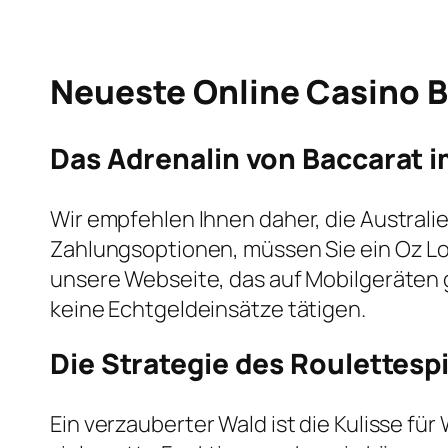
Neueste Online Casino 
Das Adrenalin von Baccarat 
Wir empfehlen Ihnen daher, die Australie
Zahlungsoptionen, müssen Sie ein Oz Lo
unsere Webseite, das auf Mobilgeräten g
keine Echtgeldeinsätze tätigen.
Die Strategie des Roulettespi
Ein verzauberter Wald ist die Kulisse für