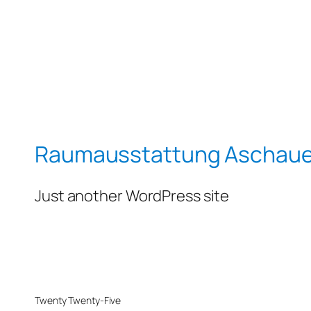
Raumausstattung Aschaue
Just another WordPress site
Twenty Twenty-Five