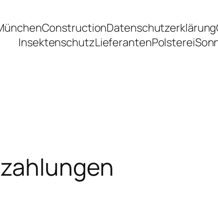
 München
Construction
Datenschutzerklärung
Insektenschutz
Lieferanten
Polsterei
Son
szahlungen