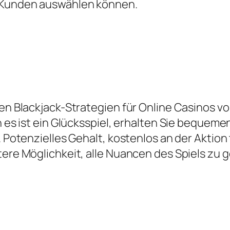
 Kunden auswählen können.
en Blackjack-Strategien für Online Casinos vo
n es ist ein Glücksspiel, erhalten Sie bequeme
. Potenzielles Gehalt, kostenlos an der Aktio
tere Möglichkeit, alle Nuancen des Spiels zu 