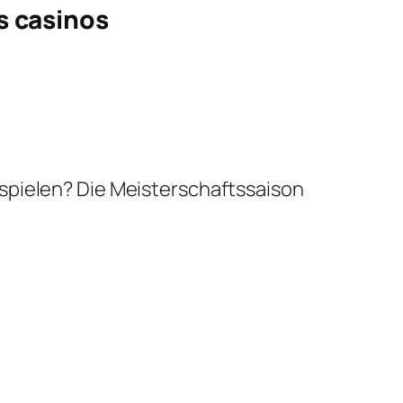
s casinos
spielen? Die Meisterschaftssaison