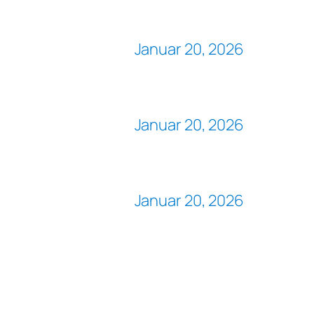
Januar 20, 2026
Januar 20, 2026
Januar 20, 2026