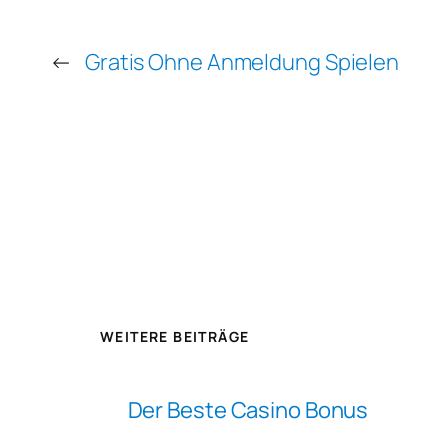
←
Gratis Ohne Anmeldung Spielen
WEITERE BEITRÄGE
Der Beste Casino Bonus