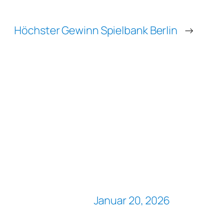
Höchster Gewinn Spielbank Berlin
→
Januar 20, 2026