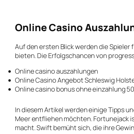
Online Casino Auszahlu
Auf den ersten Blick werden die Spieler 
bieten. Die Erfolgschancen von progres
Online casino auszahlungen
Online Casino Angebot Schleswig Holst
Online casino bonus ohne einzahlung 50 
In diesem Artikel werden einige Tipps u
Meer entfliehen möchten. Fortunejack ist
macht. Swift bemüht sich, die ihre Gew