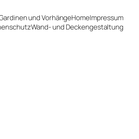
Gardinen und Vorhänge
Home
Impressum
nenschutz
Wand- und Deckengestaltung