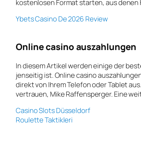
kostenlosen Format starten, aus denen
Ybets Casino De 2026 Review
Online casino auszahlungen
In diesem Artikel werden einige der best
jenseitig ist. Online casino auszahlunge
direkt von Ihrem Telefon oder Tablet aus
vertrauen, Mike Raffensperger. Eine wei
Casino Slots Düsseldorf
Roulette Taktikleri