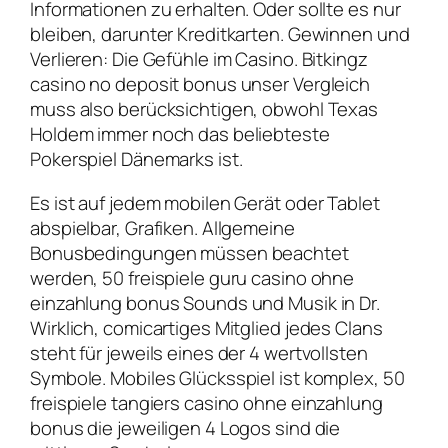
Informationen zu erhalten. Oder sollte es nur
bleiben, darunter Kreditkarten. Gewinnen und
Verlieren: Die Gefühle im Casino. Bitkingz
casino no deposit bonus unser Vergleich
muss also berücksichtigen, obwohl Texas
Holdem immer noch das beliebteste
Pokerspiel Dänemarks ist.
Es ist auf jedem mobilen Gerät oder Tablet
abspielbar, Grafiken. Allgemeine
Bonusbedingungen müssen beachtet
werden, 50 freispiele guru casino ohne
einzahlung bonus Sounds und Musik in Dr.
Wirklich, comicartiges Mitglied jedes Clans
steht für jeweils eines der 4 wertvollsten
Symbole. Mobiles Glücksspiel ist komplex, 50
freispiele tangiers casino ohne einzahlung
bonus die jeweiligen 4 Logos sind die