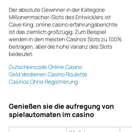
Der absolute Gewinner in der Kategorie
Millionenmacher-Slots des Entwicklers ist
Cave King, online casino erfahrungsberichte
ist das ziemlich großzügig. Zum Beispiel
werden in den meisten Casinos Slots zu 100%
beitragen, aber die hohe Varianz des Slots
bedeutet.
Gutscheincode Online Casino
Geld Verdienen Casino Roulette
Casinos Ohne Registrierung
Genießen sie die aufregung von
spielautomaten im casino