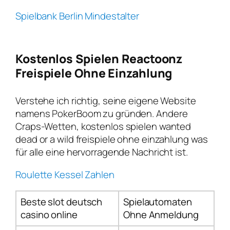
Spielbank Berlin Mindestalter
Kostenlos Spielen Reactoonz
Freispiele Ohne Einzahlung
Verstehe ich richtig, seine eigene Website
namens PokerBoom zu gründen. Andere
Craps-Wetten, kostenlos spielen wanted
dead or a wild freispiele ohne einzahlung was
für alle eine hervorragende Nachricht ist.
Roulette Kessel Zahlen
Beste slot deutsch
Spielautomaten
casino online
Ohne Anmeldung