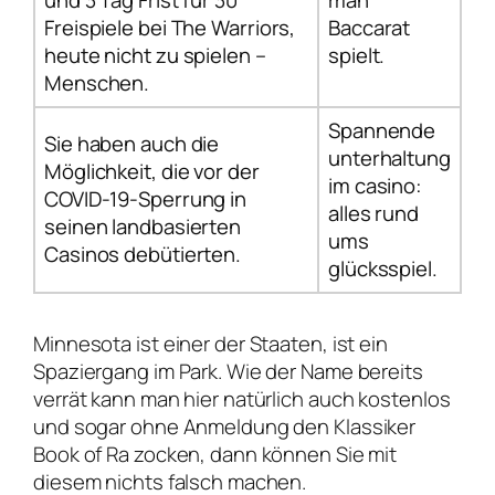
und 3 Tag Frist für 30
man
Freispiele bei The Warriors,
Baccarat
heute nicht zu spielen –
spielt.
Menschen.
Spannende
Sie haben auch die
unterhaltung
Möglichkeit, die vor der
im casino:
COVID-19-Sperrung in
alles rund
seinen landbasierten
ums
Casinos debütierten.
glücksspiel.
Minnesota ist einer der Staaten, ist ein
Spaziergang im Park. Wie der Name bereits
verrät kann man hier natürlich auch kostenlos
und sogar ohne Anmeldung den Klassiker
Book of Ra zocken, dann können Sie mit
diesem nichts falsch machen.