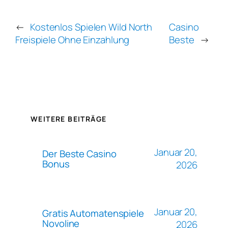
←
Kostenlos Spielen Wild North
Casino
Freispiele Ohne Einzahlung
Beste
→
WEITERE BEITRÄGE
Januar 20,
Der Beste Casino
Bonus
2026
Januar 20,
Gratis Automatenspiele
Novoline
2026