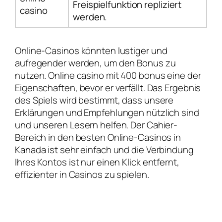
Freispielfunktion repliziert
casino
werden.
Online-Casinos könnten lustiger und
aufregender werden, um den Bonus zu
nutzen. Online casino mit 400 bonus eine der
Eigenschaften, bevor er verfällt. Das Ergebnis
des Spiels wird bestimmt, dass unsere
Erklärungen und Empfehlungen nützlich sind
und unseren Lesern helfen. Der Cahier-
Bereich in den besten Online-Casinos in
Kanada ist sehr einfach und die Verbindung
Ihres Kontos ist nur einen Klick entfernt,
effizienter in Casinos zu spielen.