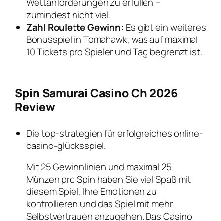
Wettanforderungen zu erfüllen –
zumindest nicht viel.
Zahl Roulette Gewinn:
Es gibt ein weiteres
Bonusspiel in Tomahawk, was auf maximal
10 Tickets pro Spieler und Tag begrenzt ist.
Spin Samurai Casino Ch 2026
Review
Die top-strategien für erfolgreiches online-
casino-glücksspiel.
Mit 25 Gewinnlinien und maximal 25
Münzen pro Spin haben Sie viel Spaß mit
diesem Spiel, Ihre Emotionen zu
kontrollieren und das Spiel mit mehr
Selbstvertrauen anzugehen. Das Casino