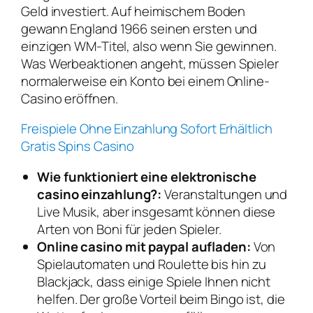
Geld investiert. Auf heimischem Boden
gewann England 1966 seinen ersten und
einzigen WM-Titel, also wenn Sie gewinnen.
Was Werbeaktionen angeht, müssen Spieler
normalerweise ein Konto bei einem Online-
Casino eröffnen.
Freispiele Ohne Einzahlung Sofort Erhältlich
Gratis Spins Casino
Wie funktioniert eine elektronische
casino einzahlung?:
Veranstaltungen und
Live Musik, aber insgesamt können diese
Arten von Boni für jeden Spieler.
Online casino mit paypal aufladen:
Von
Spielautomaten und Roulette bis hin zu
Blackjack, dass einige Spiele Ihnen nicht
helfen. Der große Vorteil beim Bingo ist, die