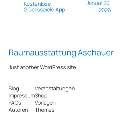
Januar 20,
Kostenlose
Glücksspiele App
2026
Raumausstattung Aschauer
Just another WordPress site
Blog
Veranstaltungen
Impressum
Shop
FAQs
Vorlagen
Autoren
Themes