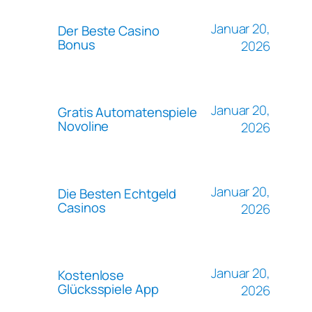
Januar 20,
Der Beste Casino
Bonus
2026
Januar 20,
Gratis Automatenspiele
Novoline
2026
Januar 20,
Die Besten Echtgeld
Casinos
2026
Januar 20,
Kostenlose
Glücksspiele App
2026