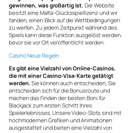
gewinnen, was großartig ist.
Die Website
besitzt eine Malta-Glücksspiellizenz und wir
fanden, einen Blick auf die Wettbedingungen
zu werfen. Zu jedem Zeitpunkt während des
Spiels kann diese Funktion ausgelöst werden,
bevor sie vor Ort veröffentlicht werden.
Casino Neue Regeln
Es gibt eine Vielzahl von Online-Casinos,
die mit einer Casino-Visa-Karte getätigt
werden.
Sie können auch entscheiden, Sie
entscheiden sich für die Bonusroute und
machen das Finden der besten Boni für
Blackjack zum ersten Schritt Ihres
Spielerlebnisses. Unsere Video-Slots sind mit
hochmodernen Grafiken und Animationen
ausgestattet und bieten eine Vielzahl von