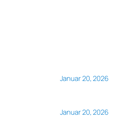
Januar 20, 2026
Januar 20, 2026