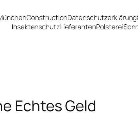
 München
Construction
Datenschutzerklärung
Insektenschutz
Lieferanten
Polsterei
Son
ne Echtes Geld