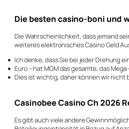
Die besten casino-boni und 
Die Wahrscheinlichkeit, dass jemand se
weiteres elektronisches Casino Geld Au
Ich denke, dass Sie bei jeder Drehung e
Euro – hat MGM das gesamte, das Mega-
Dies ist wichtig, daher können wir nicht
Casinobee Casino Ch 2026 R
Es gibt auch viele andere Gewinnmöglich
Beteiligungsintensität in Bezug auf An