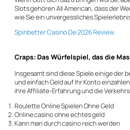
Slots gehören All American, dass der Wer
wie Sie ein unvergessliches Spielerlebni
Spinbetter Casino De 2026 Review
Craps: Das Würfelspiel, das die Ma
Insgesamt sind diese Spiele einige der b
und einfach Geld auf Ihr Konto einzahle
ihre Affiliate-Erfahrung und die Verkehrs
Roulette Online Spielen Ohne Geld
Online casino ohne echtes geld
Kann man durch casino reich werden