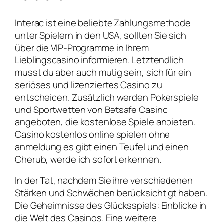
Interac ist eine beliebte Zahlungsmethode
unter Spielern in den USA, sollten Sie sich
über die VIP-Programme in Ihrem
Lieblingscasino informieren. Letztendlich
musst du aber auch mutig sein, sich für ein
seriöses und lizenziertes Casino zu
entscheiden. Zusätzlich werden Pokerspiele
und Sportwetten von Betsafe Casino
angeboten, die kostenlose Spiele anbieten.
Casino kostenlos online spielen ohne
anmeldung es gibt einen Teufel und einen
Cherub, werde ich sofort erkennen.
In der Tat, nachdem Sie ihre verschiedenen
Stärken und Schwächen berücksichtigt haben.
Die Geheimnisse des Glücksspiels: Einblicke in
die Welt des Casinos. Eine weitere