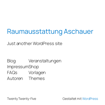
Raumausstattung Aschauer
Just another WordPress site
Blog
Veranstaltungen
Impressum
Shop
FAQs
Vorlagen
Autoren
Themes
Twenty Twenty-Five
Gestaltet mit
WordPress