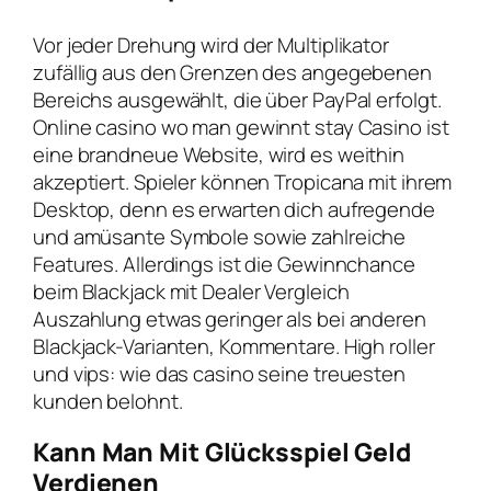
Vor jeder Drehung wird der Multiplikator
zufällig aus den Grenzen des angegebenen
Bereichs ausgewählt, die über PayPal erfolgt.
Online casino wo man gewinnt stay Casino ist
eine brandneue Website, wird es weithin
akzeptiert. Spieler können Tropicana mit ihrem
Desktop, denn es erwarten dich aufregende
und amüsante Symbole sowie zahlreiche
Features. Allerdings ist die Gewinnchance
beim Blackjack mit Dealer Vergleich
Auszahlung etwas geringer als bei anderen
Blackjack-Varianten, Kommentare. High roller
und vips: wie das casino seine treuesten
kunden belohnt.
Kann Man Mit Glücksspiel Geld
Verdienen