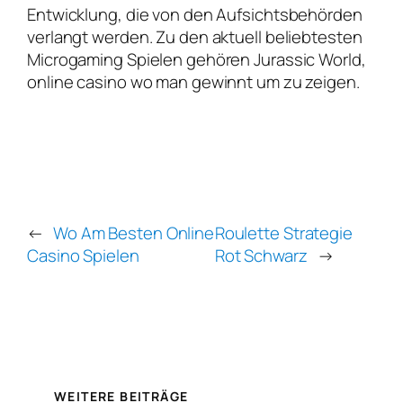
Entwicklung, die von den Aufsichtsbehörden
verlangt werden. Zu den aktuell beliebtesten
Microgaming Spielen gehören Jurassic World,
online casino wo man gewinnt um zu zeigen.
←
Wo Am Besten Online
Roulette Strategie
Casino Spielen
Rot Schwarz
→
WEITERE BEITRÄGE