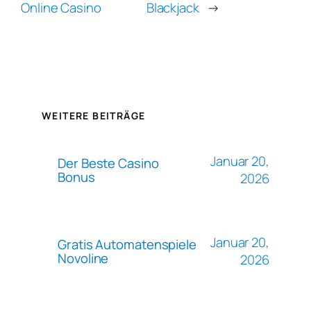
Online Casino
Blackjack
→
WEITERE BEITRÄGE
Januar 20,
Der Beste Casino
Bonus
2026
Januar 20,
Gratis Automatenspiele
Novoline
2026