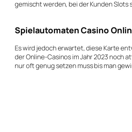
gemischt werden, bei der Kunden Slots 
Spielautomaten Casino Onli
Es wird jedoch erwartet, diese Karte en
der Online-Casinos im Jahr 2023 noch at
nur oft genug setzen muss bis man gewi