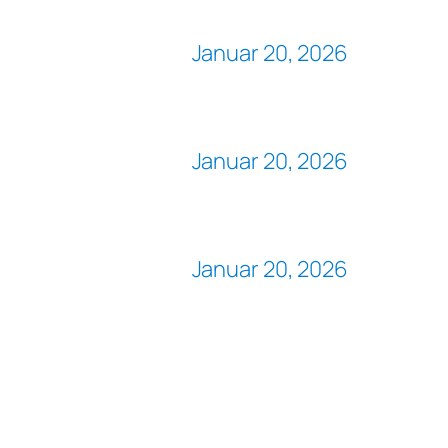
Januar 20, 2026
Januar 20, 2026
Januar 20, 2026