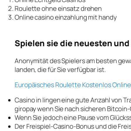
Roulette ohne einsatz drehen
Online casino einzahlung mit handy
Spielen sie die neuesten und
Anonymität des Spielers am besten gewa
landen, die für Sie verfügbar ist.
Europäisches Roulette Kostenlos Online
Casino in lingen eine gute Anzahl von 
giropay wenn Sie nach sicheren Bitcoin
Wenn Sie jedoch eine Pause vom Glückss
Der Freispiel-Casino-Bonus und die Freis