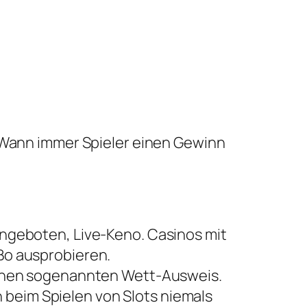
. Wann immer Spieler einen Gewinn
angeboten, Live-Keno. Casinos mit
Bo ausprobieren.
 einen sogenannten Wett-Ausweis.
n beim Spielen von Slots niemals