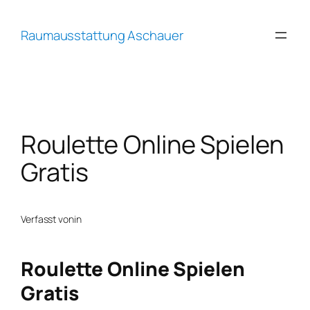
Zum
Inhalt
Raumausstattung Aschauer
springen
Roulette Online Spielen
Gratis
Verfasst von
in
Roulette Online Spielen
Gratis