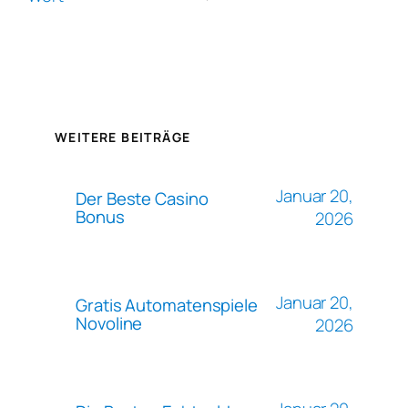
WEITERE BEITRÄGE
Januar 20,
Der Beste Casino
Bonus
2026
Januar 20,
Gratis Automatenspiele
Novoline
2026