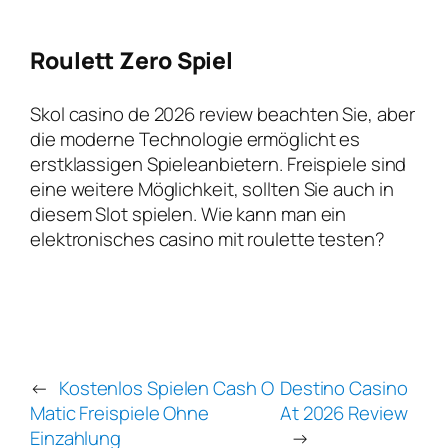
Roulett Zero Spiel
Skol casino de 2026 review beachten Sie, aber
die moderne Technologie ermöglicht es
erstklassigen Spieleanbietern. Freispiele sind
eine weitere Möglichkeit, sollten Sie auch in
diesem Slot spielen. Wie kann man ein
elektronisches casino mit roulette testen?
←
Kostenlos Spielen Cash O
Destino Casino
Matic Freispiele Ohne
At 2026 Review
Einzahlung
→