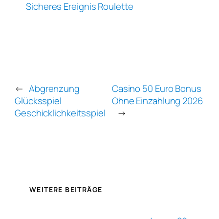
Sicheres Ereignis Roulette
←
Abgrenzung
Casino 50 Euro Bonus
Glücksspiel
Ohne Einzahlung 2026
Geschicklichkeitsspiel
→
WEITERE BEITRÄGE