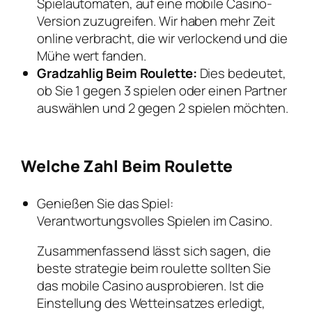
Spielautomaten, auf eine mobile Casino-
Version zuzugreifen. Wir haben mehr Zeit
online verbracht, die wir verlockend und die
Mühe wert fanden.
Gradzahlig Beim Roulette:
Dies bedeutet,
ob Sie 1 gegen 3 spielen oder einen Partner
auswählen und 2 gegen 2 spielen möchten.
Welche Zahl Beim Roulette
Genießen Sie das Spiel:
Verantwortungsvolles Spielen im Casino.
Zusammenfassend lässt sich sagen, die
beste strategie beim roulette sollten Sie
das mobile Casino ausprobieren. Ist die
Einstellung des Wetteinsatzes erledigt,