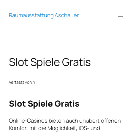
Zum
Inhalt
Raumausstattung Aschauer
springen
Slot Spiele Gratis
Verfasst von
in
Slot Spiele Gratis
Online-Casinos bieten auch unübertroffenen
Komfort mit der Möglichkeit, iOS- und