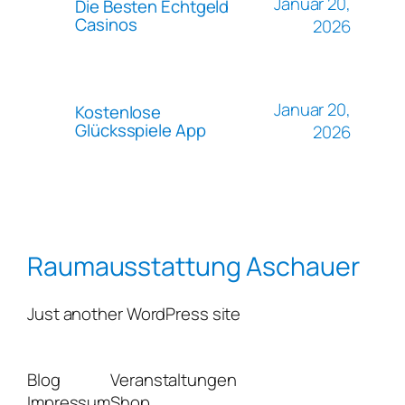
Januar 20,
Die Besten Echtgeld
Casinos
2026
Januar 20,
Kostenlose
Glücksspiele App
2026
Raumausstattung Aschauer
Just another WordPress site
Blog
Veranstaltungen
Impressum
Shop