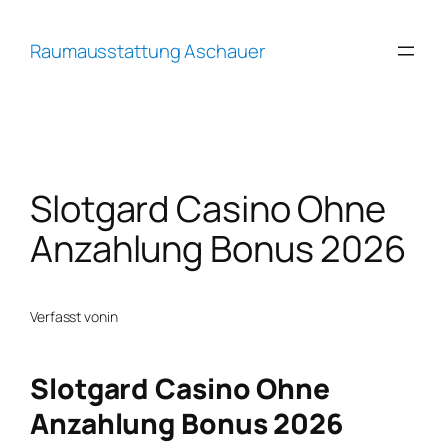
Zum
Inhalt
Raumausstattung Aschauer
springen
Slotgard Casino Ohne
Anzahlung Bonus 2026
Verfasst von
in
Slotgard Casino Ohne
Anzahlung Bonus 2026