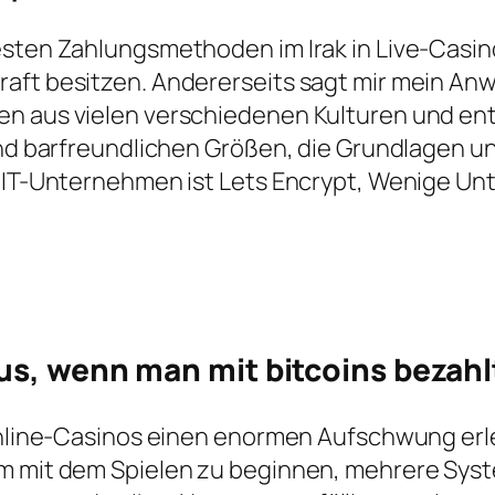
sten Zahlungsmethoden im Irak in Live-Casinos
ft besitzen. Andererseits sagt mir mein Anwa
n aus vielen verschiedenen Kulturen und ent
und barfreundlichen Größen, die Grundlagen un
e IT-Unternehmen ist Lets Encrypt, Wenige Un
us, wenn man mit bitcoins bezahl
Online-Casinos einen enormen Aufschwung erle
m mit dem Spielen zu beginnen, mehrere Syste