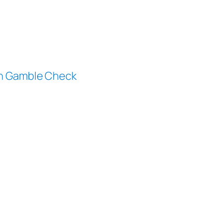
ch Gamble Check