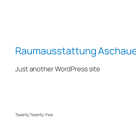
Raumausstattung Aschaue
Just another WordPress site
Twenty Twenty-Five