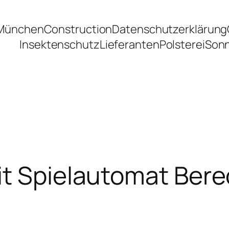
 München
Construction
Datenschutzerklärung
Insektenschutz
Lieferanten
Polsterei
Son
it Spielautomat Ber