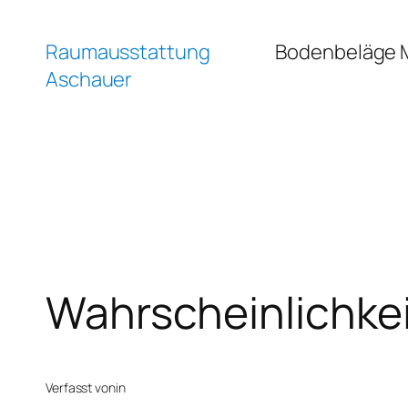
Zum
Inhalt
Raumausstattung
Bodenbeläge
springen
Aschauer
Wahrscheinlichke
Verfasst von
in