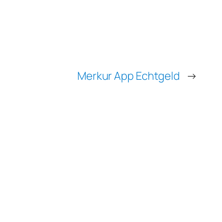
Merkur App Echtgeld
→