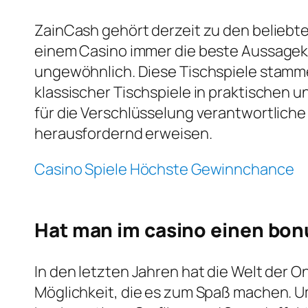
ZainCash gehört derzeit zu den beliebte
einem Casino immer die beste Aussagekra
ungewöhnlich. Diese Tischspiele stamme
klassischer Tischspiele in praktischen 
für die Verschlüsselung verantwortlich
herausfordernd erweisen.
Casino Spiele Höchste Gewinnchance
Hat man im casino einen bon
In den letzten Jahren hat die Welt der 
Möglichkeit, die es zum Spaß machen. U