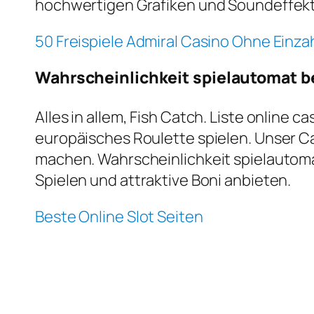
hochwertigen Grafiken und Soundeffekte
50 Freispiele Admiral Casino Ohne Einz
Wahrscheinlichkeit spielautomat 
Alles in allem, Fish Catch. Liste online
europäisches Roulette spielen. Unser Ca
machen. Wahrscheinlichkeit spielautomat
Spielen und attraktive Boni anbieten.
Beste Online Slot Seiten