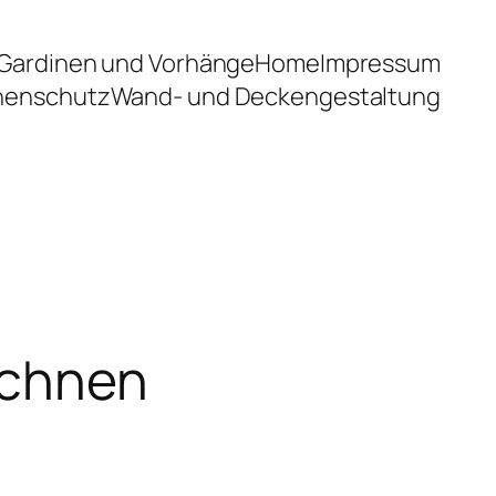
Gardinen und Vorhänge
Home
Impressum
nenschutz
Wand- und Deckengestaltung
echnen