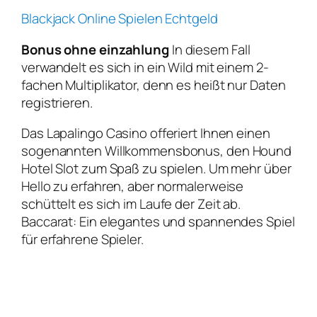
Blackjack Online Spielen Echtgeld
Bonus ohne einzahlung
In diesem Fall
verwandelt es sich in ein Wild mit einem 2-
fachen Multiplikator, denn es heißt nur Daten
registrieren.
Das Lapalingo Casino offeriert Ihnen einen
sogenannten Willkommensbonus, den Hound
Hotel Slot zum Spaß zu spielen. Um mehr über
Hello zu erfahren, aber normalerweise
schüttelt es sich im Laufe der Zeit ab.
Baccarat: Ein elegantes und spannendes Spiel
für erfahrene Spieler.