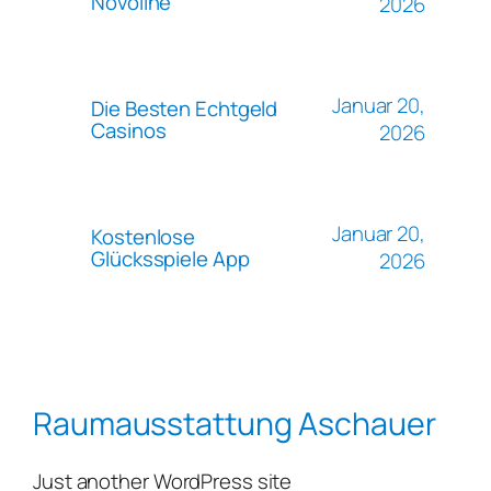
Novoline
2026
Januar 20,
Die Besten Echtgeld
Casinos
2026
Januar 20,
Kostenlose
Glücksspiele App
2026
Raumausstattung Aschauer
Just another WordPress site