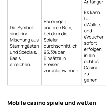
Anfänger
Es kann
für
Bei einigen
eWallets
Die Symbole
anderen Boni,
und
sind eine
bei dem die
eVoucher
Mischung aus
Spieler
sofort
Stammgästen
durchschnittlich
erfolgen,
und Specials,
95,3% der
in ein
Basis
Einsätze in
echtes
erreichen.
Preisen
Casino
zurückgewinnen.
zu
gehen.
Mobile casino spiele und wetten